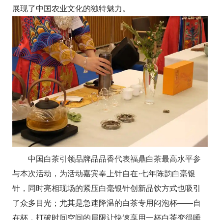
展现了中国农业文化的独特魅力。
中国白茶引领品牌品品香代表福鼎白茶最高水平参
与本次活动，为活动嘉宾奉上针自在·七年陈韵白毫银
针，同时亮相现场的紧压白毫银针创新品饮方式也吸引
了众多目光；尤其是急速降温的白茶专用闷泡杯——自
在杯，打破时间空间的局限让快速享用一杯白茶变得唾