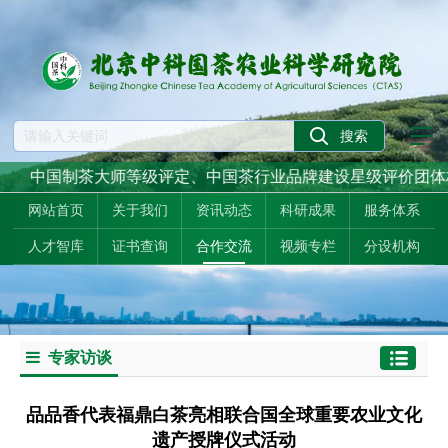
中国制茶大师等级评定、中国茶行业品牌建设星级评价团体标准
网站首页
关于我们
资讯动态
科研成果
服务体系
人才智库
证书查询
合作交流
视频专栏
分设机构
专家访谈
品品香代表福鼎白茶亮相联合国全球重要农业文化
遗产授牌仪式活动