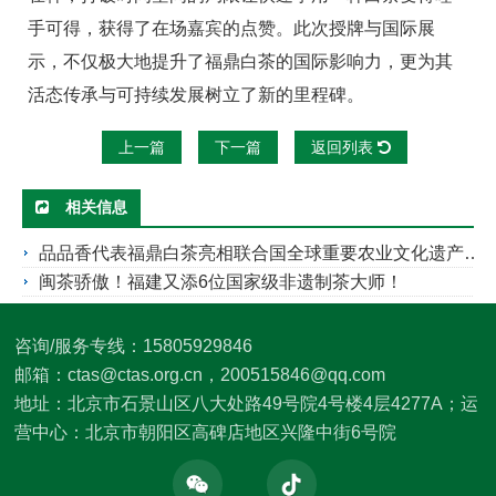
手可得，获得了在场嘉宾的点赞。此次授牌与国际展
示，不仅极大地提升了福鼎白茶的国际影响力，更为其
活态传承与可持续发展树立了新的里程碑。
上一篇
下一篇
返回列表
相关信息
品品香代表福鼎白茶亮相联合国全球重要农业文化遗产授牌仪式活动
闽茶骄傲！福建又添6位国家级非遗制茶大师！
咨询/服务专线：15805929846
邮箱：ctas@ctas.org.cn，200515846@qq.com
地址：北京市石景山区八大处路49号院4号楼4层4277A；运
营中心：北京市朝阳区高碑店地区兴隆中街6号院