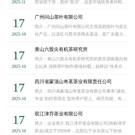
荣业绩下滑，股价“茶凉”，这是市场投资者对刚刚
2025-11
登陆港股的八马茶业（06980.HK）现状的评价。
2025年10月28日，八马茶业完成了长达13年的
广州问山茶叶有限公司
17
IPO上市夙愿，终于登上了港交···
简介：广州问山茶叶有限公司主营高档茶叶与茶文
化产品，以滇红与普洱茶闻名遐迩，是广东最大的
2025-10
茶叶原料收藏家之一。公司总部设在广州芳村，在
云南拥有两间专业茶叶工厂:在广州荔湾湖设有广州
黄山六股尖有机茶研究所
17
首家专业茶叶主题展览馆-···
简介：黄山六股尖有机茶研究所的新安源银毫自创
立以来 深耕茶叶制作领域40载，始终以“传承古法
2025-10
技艺，坚守品质本真”为核心， 从原料甄选到成品
出厂，恪守全流程匠心标准。我们扎 根优质茶产
四川省蒙顶山奇茗茶业有限责任公司
17
区，建立专属生态茶园，严···
简介：四川省蒙顶山奇茗茶业有限公司秉承“诚信、
专业”的经营理念,坚持用户至上、竭尽所能、有始
2025-10
有终 客户至上,细心呵护全程满意。四川省蒙顶山
奇茗茶业有限公司成立于2014年，公司地址在四川
双江津乔茶业有限公司
17
省雅安市名山区联江乡续···
简介：企业简介:双江津乔茶业有限公司(简称津乔
茶业)成立于2008年，总部位于冰岛茶山下的动库
2025-10