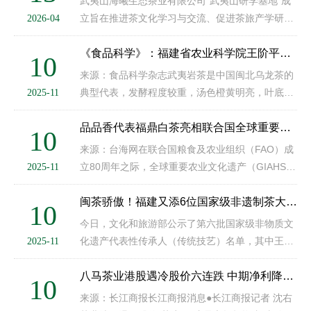
武夷山海曦生态茶业有限公司“武夷山研学基地”成
立旨在推进茶文化学习与交流、促进茶旅产学研商
2026-04
务合作；协助推广两岸茶匠“茶王赛”等相关赛事活
动；推荐报名三星、四呈、五星不同级别“中国制茶
《食品科学》：福建省农业科学院王阶平研究员等：基于广泛靶向代谢组学的武夷肉桂加工过程代谢物的动态变化
10
大师”等级评定、“···
来源：食品科学杂志武夷岩茶是中国闽北乌龙茶的
典型代表，发酵程度较重，汤色橙黄明亮，叶底呈
2025-11
绿叶红镶边，以独特的岩韵和花香闻名于世。根据
采摘鲜叶的茶树品种，武夷岩茶可分为水仙、肉
品品香代表福鼎白茶亮相联合国全球重要农业文化遗产授牌仪式活动
10
桂、大红袍、名枞、奇种、金···
来源：台海网在联合国粮食及农业组织（FAO）成
立80周年之际，全球重要农业文化遗产（GIAHS）
2025-11
授牌仪式与展览活动于意大利罗马当地时间10月31
日举行。福鼎白茶文化系统作为本次新认定的农业
闽茶骄傲！福建又添6位国家级非遗制茶大师！
10
文化遗产代表之一受邀参加仪···
今日，文化和旅游部公示了第六批国家级非物质文
化遗产代表性传承人（传统技艺）名单，其中王顺
2025-11
明、傅天龙、王德星、林 鸿、张兴裕、林振传等6
位制茶大师，还有黄美金作为建窑建盏烧制技艺代
八马茶业港股遇冷股价六连跌 中期净利降18%加盟扩张放缓
10
表性传承人，光荣上榜！（···
来源：长江商报长江商报消息●长江商报记者 沈右