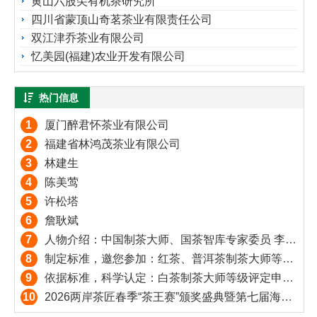
黄山六股尖有机茶研究所
四川省蒙顶山奇茗茶业有限责任公司
双江津乔茶业有限公司
忆美园(福建)农业开发有限公司
热门信息
1
厦门醉君怀茶业有限公司
2
福建省林鸿茂茶业有限公司
3
林建生
4
陈美莺
5
许松塔
6
詹耿斌
7
人物介绍：中国制茶大师、国茶智库专家委员 李子文
8
制定标准，邀您参加：红茶、普洱茶制茶大师等级评定全国征募！
9
依据标准，科学认定：白茶制茶大师等级评定申报正式启动！
10
2026两岸茶匠春季“茶王赛”颁奖盛典暨第七届海丝茶道产业发展论坛30日北京谢幕（附获奖名单）