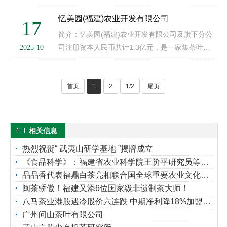
镇，前身为1962年勐库国营华侨农场茶厂，企业占
地50余亩，涵盖标准化初制厂、标准化精致厂、熟
忆美园(福建)农业开发有限公司
17
茶发酵中心三大制茶板块，是···
简介：忆美园(福建)农业开发有限公司及旗下分公
司注册资本人民币共计1.3亿元，是一家集茶叶种
2025-10
植/生产/销售/研发/文化营销于一体的茶叶应用全案
服务商。公司自2003年成立以来,先后创立了「桔
品」「金茶树」等自主品牌···
首页
1
2
1/2
尾页
相关信息
热烈祝贺“ 武夷山研学基地 ”揭牌成立
《食品科学》：福建省农业科学院王阶平研究员等：基于广泛靶向代谢组学的武夷肉桂加工过程代谢物的动态变化
品品香代表福鼎白茶亮相联合国全球重要农业文化遗产授牌仪式活动
闽茶骄傲！福建又添6位国家级非遗制茶大师！
八马茶业港股遇冷股价六连跌 中期净利降18%加盟扩张放缓
广州问山茶叶有限公司