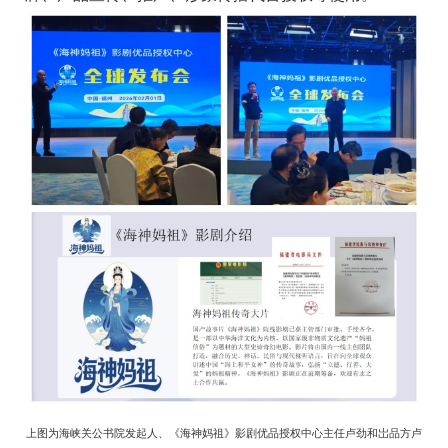
上图为海峡关公书院发起人、《海神妈祖》影剧优品授权中心主任卢劲和岀品方卢