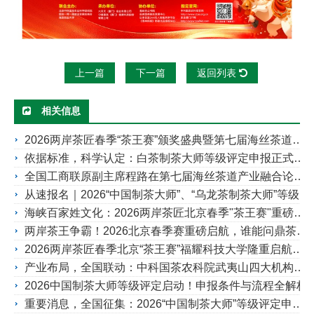
上一篇
下一篇
返回列表
相关信息
2026两岸茶匠春季“茶王赛”颁奖盛典暨第七届海丝茶道产业发展论坛30日北京谢幕（附获奖名单）
依据标准，科学认定：白茶制茶大师等级评定申报正式启动！
全国工商联原副主席程路在第七届海丝茶道产业融合论坛暨2026两岸茶匠春季北京“茶王赛”颁奖上的讲话
从速报名｜2026“中国制茶大师”、“乌龙茶制茶大师”等级评定申报中
海峡百家姓文化：2026两岸茶匠北京春季"茶王赛"重磅启航，《百家姓讲堂》助力启动会！
两岸茶王争霸！2026北京春季赛重磅启航，谁能问鼎茶界巅峰？
2026两岸茶匠春季北京“茶王赛”福耀科技大学隆重启航，6月首都盛典再会
产业布局，全国联动：中科国茶农科院武夷山四大机构揭牌，助力产学研融合发展
2026中国制茶大师等级评定启动！申报条件与流程全解析
重要消息，全国征集：2026“中国制茶大师”等级评定申报中！