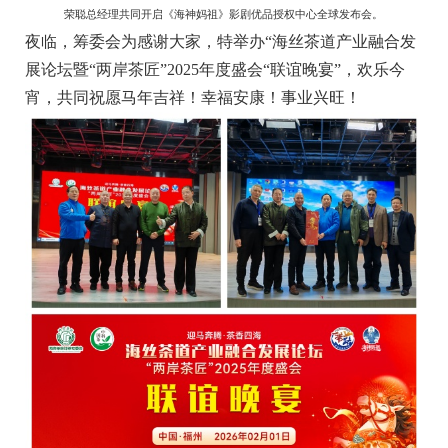
荣聪总经理共同开启《海神妈祖》影剧优品授权中心全球发布会。
夜临，筹委会为感谢大家，特举办“海丝茶道产业融合发
展论坛暨“两岸茶匠”2025年度盛会“联谊晚宴”，欢乐今
宵，共同祝愿马年吉祥！幸福安康！事业兴旺！