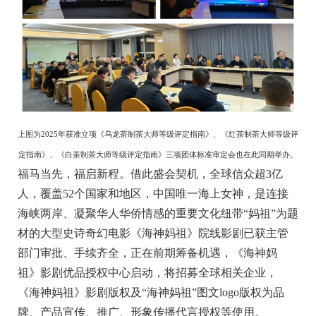
上图为2025年获准立项《乌龙茶制茶大师等级评定指南》、《红茶制茶大师等级评
定指南》、《白茶制茶大师等级评定指南》三项团体标准审定会也在此同期举办。
福马当先，福启新程。借此盛会契机，全球信众超3亿
人，覆盖52个国家和地区，中国唯一海上女神，是连接
海峡两岸、凝聚华人华侨情感的重要文化纽带“妈祖”为题
材的大型史诗奇幻电影《海神妈祖》院线影剧已获主管
部门审批、手续齐全，正在前期筹备机遇，《海神妈
祖》影剧优品授权中心启动，将招募全球相关企业，
《海神妈祖》影剧版权及“海神妈祖”图文logo版权为品
牌、产品宣传、推广、形象传播代言授权等使用。