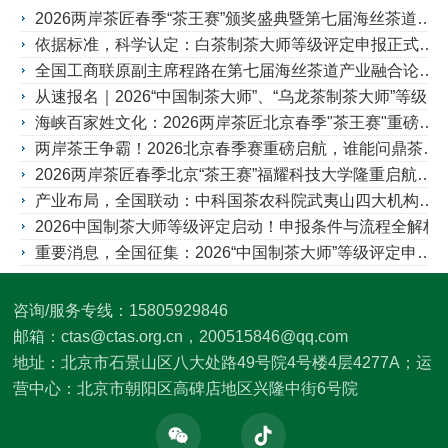
2026两岸茶匠春季“茶王赛”颁奖盛典暨第七届海丝茶道产业发展论坛30日北京谢幕（附获奖名单）
依据标准，科学认定：白茶制茶大师等级评定申报正式启动！
全国工商联原副主席程路在第七届海丝茶道产业融合论坛暨2026两岸茶匠春季北京“茶王赛”颁奖上的讲话
从速报名｜2026“中国制茶大师”、“乌龙茶制茶大师”等级评定申报中
海峡百家姓文化：2026两岸茶匠北京春季"茶王赛"重磅启航，《百家姓讲堂》助力启动会！
两岸茶王争霸！2026北京春季赛重磅启航，谁能问鼎茶界巅峰？
2026两岸茶匠春季北京“茶王赛”福耀科技大学隆重启航，6月首都盛典再会
产业布局，全国联动：中科国茶农科院武夷山四大机构揭牌，助力产学研融合发展
2026中国制茶大师等级评定启动！申报条件与流程全解析
重要消息，全国征集：2026“中国制茶大师”等级评定申报中！
咨询/服务专线：15805929846
邮箱：ctas@ctas.org.cn，200515846@qq.com
地址：北京市石景山区八大处路49号院4号楼4层4277A；运
营中心：北京市朝阳区高碑店地区兴隆中街6号院